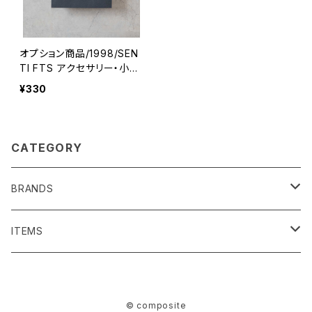
オプション商品/1998/SEN
TI FTS アクセサリー・小物
用ショッピングバッグ※単品
¥330
購入不可
CATEGORY
BRANDS
SENTI FLATTER THE SENSES
ITEMS
BAG/ PURSE
1691
BAG/PURSE
© composite
ACCESSORIES