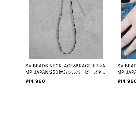
SV BEADS NECKLACE&BRACELET×A
SV BEA
MP JAPAN/2501#3/シルバービーズネッ
MP JA
クレス&ブレスレット×アンプジャパンコラ
クレス&
¥14,960
¥14,96
ボ
ボ