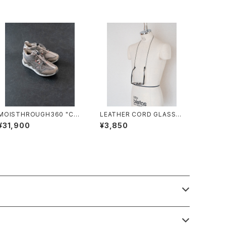
MOISTHROUGH360 "CAI
LEATHER CORD GLASSE
CIAS"/M1120W#2/モイスル
S HOLDER/2028#4/レザー
¥31,900
¥3,850
ー360"カイキアス"
コードグラスホルダー