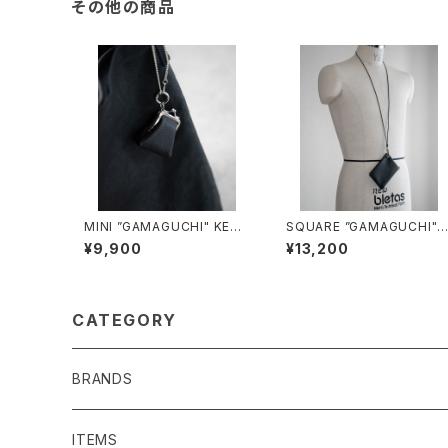
その他の商品
MINI ”GAMAGUCHI" KEYC
SQUARE ”GAMAGUCHI" 
HAIN/3051#1/ミニがま口キ
ECK STRAP/3048#1/スク
¥9,900
¥13,200
ーチェーン
エアがま口 ネックストラップ
CATEGORY
BRANDS
SENTI FLATTER THE SENSES
ITEMS