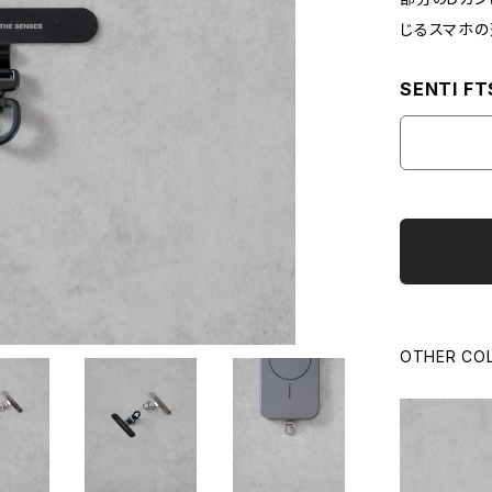
じるスマホの
SENTI FT
OTHER CO