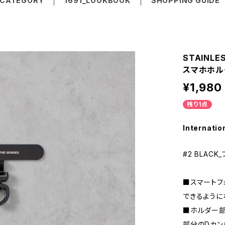
CATEGORY
1691_LOOKBOOK
SHOPPING GUIDE
STAINLE
スマホホル
¥1,980
残り1点
Internatio
#2 BLACK
■スマートフ
できるように
■ホルダー部
部分のDカン