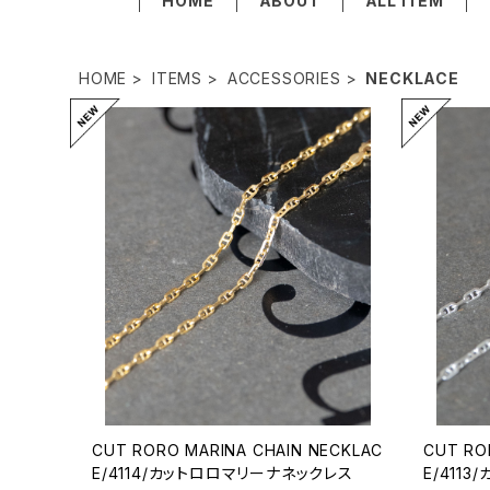
HOME
ABOUT
ALL ITEM
HOME
ITEMS
ACCESSORIES
NECKLACE
CUT RORO MARINA CHAIN NECKLAC
CUT RO
E/4114/カットロロマリーナネックレス
E/411