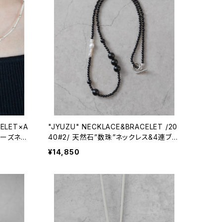
CELET×A
"JYUZU" NECKLACE&BRACELET /20
ービーズネッ
40#2/ 天然石”数珠”ネックレス&4連ブレ
パンコラ
スレット
¥14,850