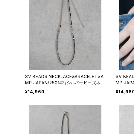
SV BEADS NECKLACE&BRACELET×A
SV BEA
MP JAPAN/2501#3/シルバービーズネッ
MP JA
クレス&ブレスレット×アンプジャパンコラ
クレス&
¥14,960
¥14,96
ボ
ボ