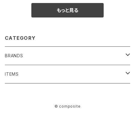
もっと見る
CATEGORY
BRANDS
SENTI FLATTER THE SENSES
ITEMS
BAG/ PURSE
1691
BAG/PURSE
© composite
ACCESSORIES
Iroquois
ACCESSORIES
FASHION GOODS
NECKLACE
MOISTHROUGH360
FASHION GOODS