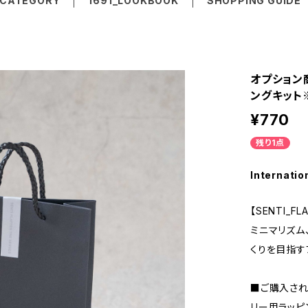
CATEGORY
1691_LOOKBOOK
SHOPPING GUIDE
オプション商
ングキット
¥770
残り1点
Internatio
【SENTI_FL
ミニマリズム
くりを目指す
■ご購入さ
リー用ラッ