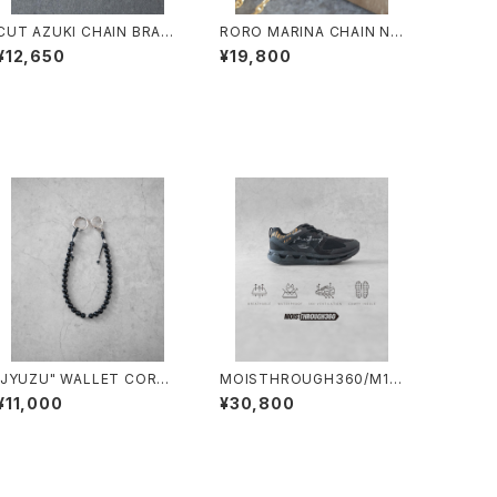
CUT AZUKI CHAIN BRAC
RORO MARINA CHAIN N
ELET/4100/カットアズキ細チ
K/4108/マリーナチェーンネ
¥12,650
¥19,800
ェーンブレスレット
ックレス
"JYUZU" WALLET CORD/
MOISTHROUGH360/M111
2026#2/”数珠”ウォレットコ
3M#1/特許取得・通気防水シ
¥11,000
¥30,800
ード
ステム採用”モイスルー36
0''全天候型スニーカー