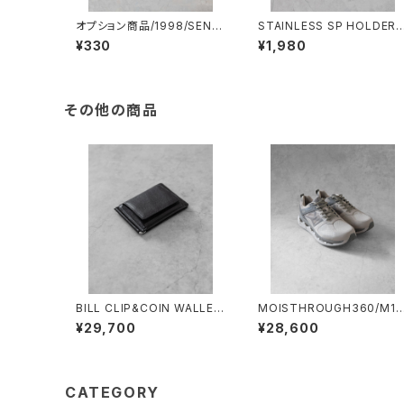
オプション商品/1998/SENTI
STAINLESS SP HOLDER/
FTS アクセサリー・小物用シ
997#2/回転式ステンレス ス
¥330
¥1,980
ョッピングバッグ※単品購入不
マホホルダー2P
可
その他の商品
BILL CLIP&COIN WALLE
MOISTHROUGH360/M11
T/3502/ビルクリップ&コイン
0W#2/特許取得・通気防水
¥29,700
¥28,600
ウォレット
ステム採用”モイスルー36
0"全天候型スニーカー ウィ
ンズ
CATEGORY