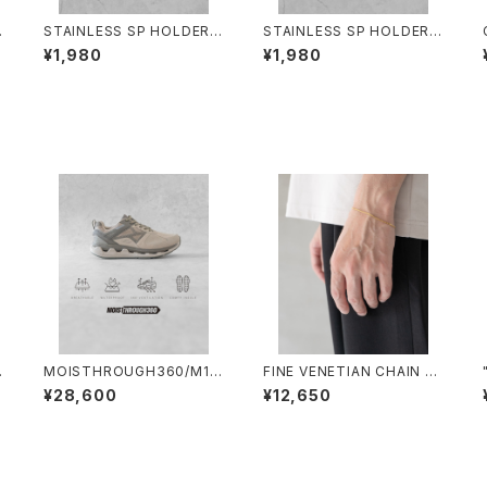
1
STAINLESS SP HOLDER/1
STAINLESS SP HOLDER/1
997#3/回転式ステンレス ス
997#1/回転式ステンレス ス
¥1,980
¥1,980
マホホルダー2P
マホホルダー2P
1
MOISTHROUGH360/M111
FINE VENETIAN CHAIN B
シ
0M#3/特許取得・通気防水シ
RACELET /4092-1/細ヴェ
¥28,600
¥12,650
ステム採用”モイスルー36
ネチアンチェーンブレスレット
メ
0''全天候型スニーカー
ゴールド