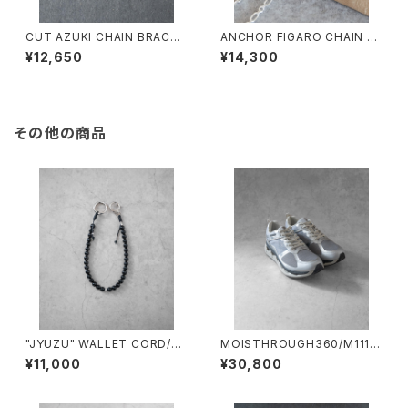
CUT AZUKI CHAIN BRACEL
ANCHOR FIGARO CHAIN N
ET/4100/カットアズキ細チェー
K/4105/アンカーフィガロチェ
¥12,650
¥14,300
ンブレスレット
ーンネックレス
その他の商品
"JYUZU" WALLET CORD/20
MOISTHROUGH360/M1112
26#2/”数珠”ウォレットコード
M#1/特許取得・通気防水システ
¥11,000
¥30,800
ム採用”モイスルー360''全天候
型スニーカー