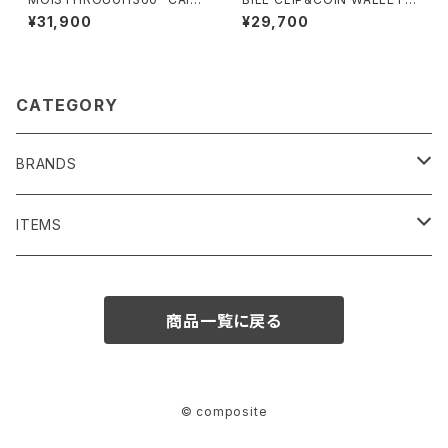
AS"/M1120M#1/モイスルー36
502/ビルクリップ&コインウォレ
¥31,900
¥29,700
0"カイキアス"
ット
CATEGORY
BRANDS
SENTI FLATTER THE SENSES
ITEMS
BAG/ PURSE
1691
BAG/PURSE
商品一覧に戻る
ACCESSORIES
Iroquois
ACCESSORIES
FASHION GOODS
NECKLACE
MOISTHROUGH360
FASHION GOODS
© composite