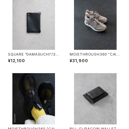
SQUARE ”GAMAGUCHI"/30
MOISTHROUGH360 "CAICI
47#1/スクエアがま口ケース
AS"/M1120W#2/モイスルー3
¥12,100
¥31,900
60"カイキアス"
MOISTHROUGH360 "CAICI
BILL CLIP&COIN WALLET/3