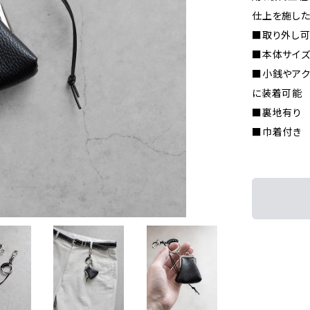
仕上を施した
■取り外し
■本体サイズ 
■小銭やアク
に装着可能
■裏地有り
■巾着付き