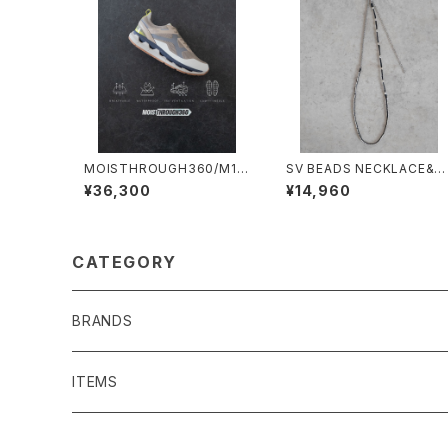
MOISTHROUGH360/M111
SV BEADS NECKLACE&B
9M#3/特許取得・通気防水シ
ACELET×AMP JAPAN/25
¥36,300
¥14,960
ステム採用”モイスルー36
1#3/シルバービーズネックレ
0''全天候型スニーカー
ス&ブレスレット×アンプジャ
パンコラボ
CATEGORY
BRANDS
SENTI FLATTER THE SENSES
ITEMS
BAG/ PURSE
1691
BAG/PURSE