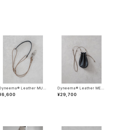
Dyneema® Leather MUL
Dyneema® Leather MEDI
TI SHOULDER STRAP/20
CINE BAG M/3039#1/ダイ
¥6,600
¥29,700
50#1/ダイニーマレザー マル
ニーマレザー メディスンバッ
チショルダーストラップ
グ M