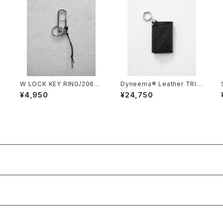
R
W LOCK KEY RING/2061#
Dyneema® Leather TRI-
0
1/ダブルロックキーリング
FOLD SLIM WALLET/301
¥4,950
¥24,750
3/超軽量ダイニーマ®三つ折
りウォレット