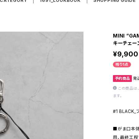
CATEGORY
1691_LOOKBOOK
SHOPPING GUIDE
MINI ”G
キーチェー
¥9,900
残り1点
予約商品
発
この商品は
ます。
#1 BLACK
■がま口本体
用、最終工程