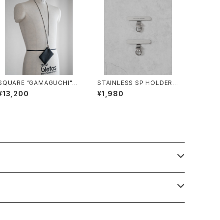
SQUARE ”GAMAGUCHI" N
STAINLESS SP HOLDER/1
ECK STRAP/3048#1/スク
997#1/回転式ステンレス ス
¥13,200
¥1,980
エアがま口 ネックストラップ
マホホルダー2P