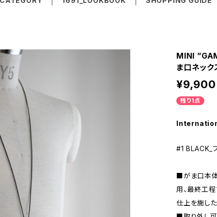
CATEGORY
1691_LOOKBOOK
SHOPPING GUIDE
MINI ”G
ま口ネック
¥9,900
残り1点
Internatio
#1 BLACK
■がま口本体
用、最終工程
仕上を施した
■取り外し可