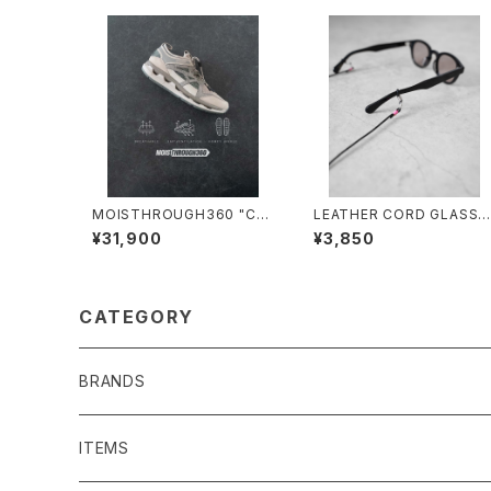
MOISTHROUGH360 "CAI
LEATHER CORD GLASSE
CIAS"/M1120M#3/モイスル
S HOLDER/2028#3/レザ
¥31,900
¥3,850
ー360"カイキアス"
コードグラスホルダー
CATEGORY
BRANDS
SENTI FLATTER THE SENSES
ITEMS