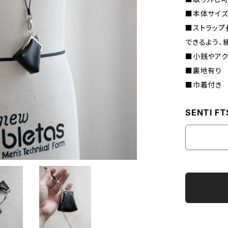
■本体サイズ 
■ストラップ
できるよう、
■小銭やアク
■裏地有り
■巾着付き
SENTI FT