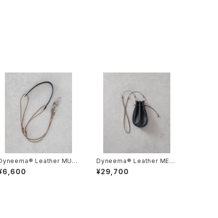
Dyneema® Leather MUL
Dyneema® Leather MEDI
TI SHOULDER STRAP/20
CINE BAG M/3039#1/ダイ
¥6,600
¥29,700
50#1/ダイニーマレザー マル
ニーマレザー メディスンバッ
チショルダーストラップ
グ M