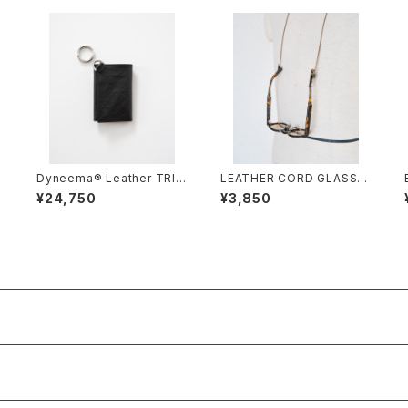
Dyneema® Leather TRI-
LEATHER CORD GLASSE
ー
FOLD SLIM WALLET/301
S HOLDER/2028#2/レザー
¥24,750
¥3,850
3/超軽量ダイニーマ®三つ折
コードグラスホルダー
りウォレット