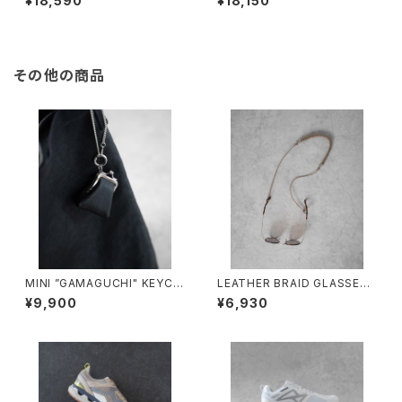
¥18,590
¥18,150
グル
ス
その他の商品
MINI ”GAMAGUCHI" KEYCH
LEATHER BRAID GLASSES
AIN/3051#1/ミニがま口キーチ
HOLDER/2027#1/レザーブレ
¥9,900
¥6,930
ェーン
ードグラスホルダー