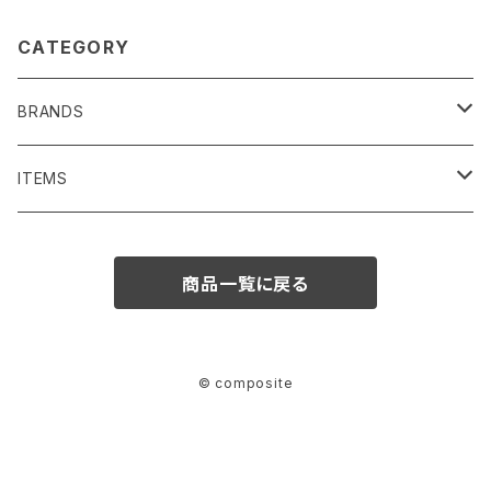
CATEGORY
BRANDS
SENTI FLATTER THE SENSES
ITEMS
BAG/ PURSE
1691
BAG/PURSE
商品一覧に戻る
ACCESSORIES
Iroquois
ACCESSORIES
FASHION GOODS
NECKLACE
MOISTHROUGH360
FASHION GOODS
© composite
OTHERS
BRACELET/BANGLE
OTHER
CLOTHES