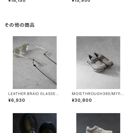
¥18,150
¥15,950
ス
ーンネックレス
その他の商品
LEATHER BRAID GLASSES
MOISTHROUGH360/M1111
HOLDER/2027#2/レザーブレ
W#2/特許取得・通気防水シス
¥6,930
¥30,800
ードグラスホルダー
テム採用”モイスルー360"全天
候型スニーカー ウィメンズ