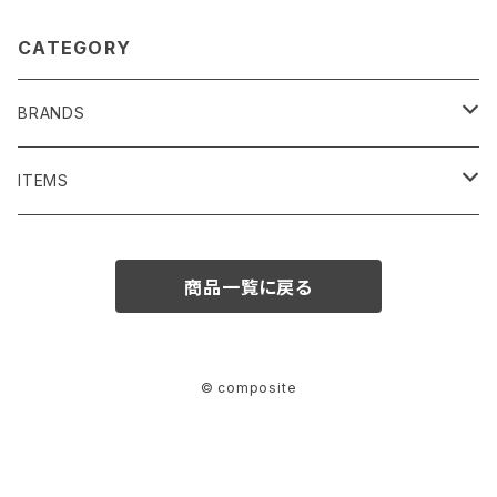
CATEGORY
BRANDS
SENTI FLATTER THE SENSES
ITEMS
BAG/ PURSE
1691
BAG/PURSE
商品一覧に戻る
ACCESSORIES
Iroquois
ACCESSORIES
FASHION GOODS
NECKLACE
MOISTHROUGH360
FASHION GOODS
© composite
OTHERS
BRACELET/BANGLE
OTHER
CLOTHES