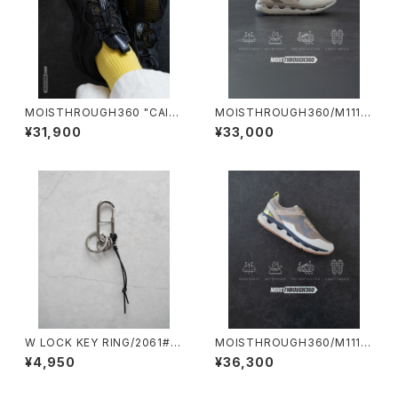
MOISTHROUGH360 "CAICI
MOISTHROUGH360/M1117
AS"/M1120M#1/モイスルー36
M#2/特許取得・通気防水システ
¥31,900
¥33,000
0"カイキアス"
ム採用”モイスルー360''全天候
型スニーカー
W LOCK KEY RING/2061#1/
MOISTHROUGH360/M1119
ダブルロックキーリング
M#3/特許取得・通気防水シス
¥4,950
¥36,300
テム採用”モイスルー360''全天
候型スニーカー