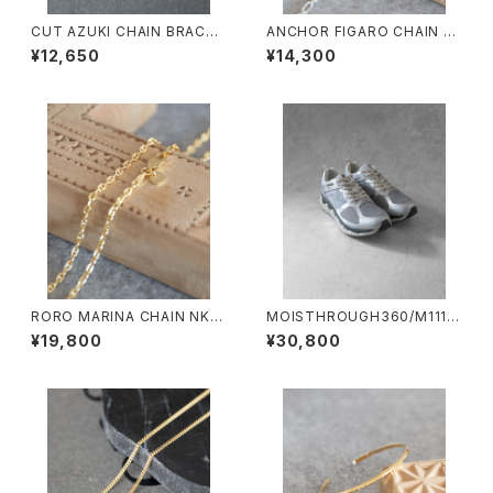
CUT AZUKI CHAIN BRACEL
ANCHOR FIGARO CHAIN N
ET/4100/カットアズキ細チェー
K/4105/アンカーフィガロチェ
¥12,650
¥14,300
ンブレスレット
ーンネックレス
RORO MARINA CHAIN NK/4
MOISTHROUGH360/M1112
108/マリーナチェーンネックレ
M#1/特許取得・通気防水システ
¥19,800
¥30,800
ス
ム採用”モイスルー360''全天候
型スニーカー