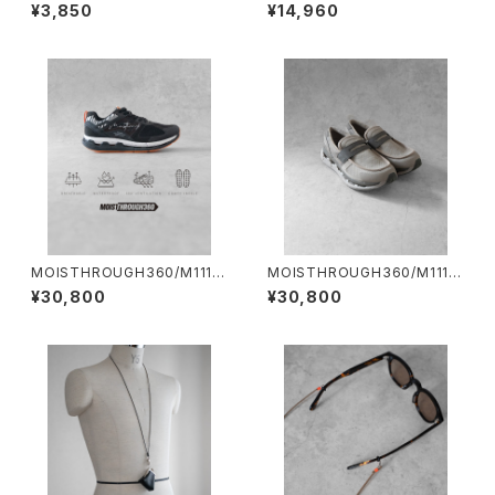
HOLDER/2028#3/レザーコー
CELET×AMP JAPAN/2501#
¥3,850
¥14,960
ドグラスホルダー
3/シルバービーズネックレス&ブ
レスレット×アンプジャパンコラ
ボ
MOISTHROUGH360/M1113
MOISTHROUGH360/M1111
M#2/特許取得・通気防水システ
W#2/特許取得・通気防水シス
¥30,800
¥30,800
ム採用”モイスルー360''全天候
テム採用”モイスルー360"全天
型スニーカー
候型スニーカー ウィメンズ