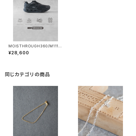
MOISTHROUGH360/M1110
M#1/特許取得・通気防水システ
¥28,600
ム採用”モイスルー360''全天候
型スニーカー
同じカテゴリの商品