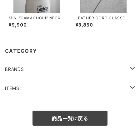
MINI ”GAMAGUCHI" NECK
LEATHER CORD GLASSES
STRAP/3046#1/ミニがま口ネ
HOLDER/2028#1/レザーコー
¥9,900
¥3,850
ックストラップ
ドグラスホルダー
CATEGORY
BRANDS
SENTI FLATTER THE SENSES
ITEMS
BAG/ PURSE
1691
BAG/PURSE
商品一覧に戻る
ACCESSORIES
Iroquois
ACCESSORIES