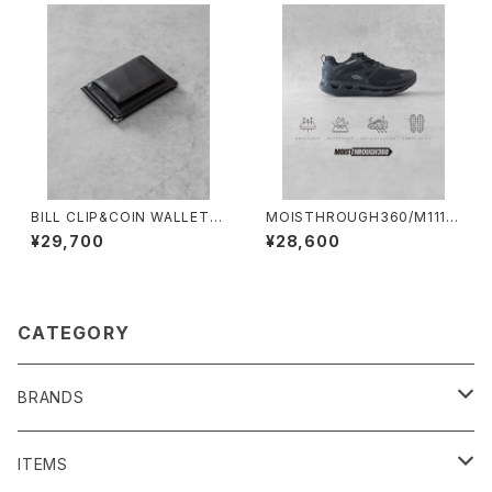
BILL CLIP&COIN WALLET/3
MOISTHROUGH360/M1110
502/ビルクリップ&コインウォレ
M#1/特許取得・通気防水システ
¥29,700
¥28,600
ット
ム採用”モイスルー360''全天候
型スニーカー
CATEGORY
BRANDS
SENTI FLATTER THE SENSES
ITEMS