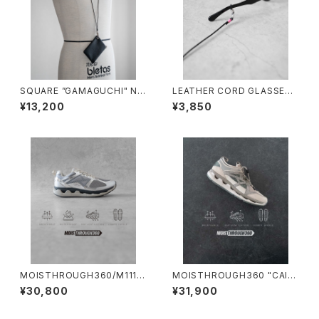
SQUARE ”GAMAGUCHI" NE
LEATHER CORD GLASSES
CK STRAP/3048#1/スクエア
HOLDER/2028#3/レザーコー
¥13,200
¥3,850
がま口 ネックストラップ
ドグラスホルダー
MOISTHROUGH360/M1112
MOISTHROUGH360 "CAICI
M#1/特許取得・通気防水システ
AS"/M1120M#3/モイスルー3
¥30,800
¥31,900
ム採用”モイスルー360''全天候
60"カイキアス"
型スニーカー