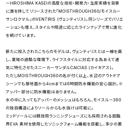
ーHIROSHIMA KASEIの高度な技術・開発力・生産実績を背景
に満を持してリリースされた「MOISTHROUGH360/モイスルー
サンロクマル」のVENTIRIS (ヴェンティリス)。同シリーズでバリエ
ーションも増え、スタイルや用途に応じたラインナップで常に進化
を続けています。
新たに投入されたこちらのモデルは、ヴェンティリスとは一線を画
し、夏場の過酷な環境下、ライフスタイルに対応する為あえて通
気に特化させたスニーカーサンダルCAICIAS (カイキアス)。
ただしMOISTHROUGH360の名が付く以上、水辺のアウトドア
シーンでも接地面から4cmまでは6時間防水機能の安心設計。※
アッパー部分に防水機能はありません。
水の中に入ってもアッパーのメッシュはもちろん、モイスルー360
の独自構造によりソールからも水抜けは可能に。
ミッドソールには競技用ランニングシューズにも採用される超臨
界EVA 素材を使用したソニックフォーム機能を搭載し、多少の悪