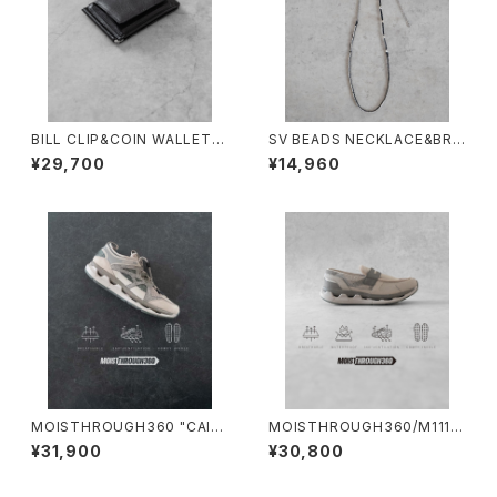
BILL CLIP&COIN WALLET/3
SV BEADS NECKLACE&BRA
502/ビルクリップ&コインウォレ
CELET×AMP JAPAN/2501#
¥29,700
¥14,960
ット
3/シルバービーズネックレス&ブ
レスレット×アンプジャパンコラ
ボ
MOISTHROUGH360 "CAICI
MOISTHROUGH360/M1111
AS"/M1120M#3/モイスルー3
M#2/特許取得・通気防水システ
¥31,900
¥30,800
60"カイキアス"
ム採用”モイスルー360''全天候
型スニーカー