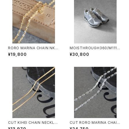
RORO MARINA CHAIN NK/4
MOISTHROUGH360/M1112
108/マリーナチェーンネックレ
M#1/特許取得・通気防水システ
¥19,800
¥30,800
ス
ム採用”モイスルー360''全天候
型スニーカー
CUT KIHEI CHAIN NECKLA
CUT RORO MARINA CHAIN
CE/4112/喜平細ネックレス
NECKLACE/4113/カットロロマ
¥13,970
¥24,750