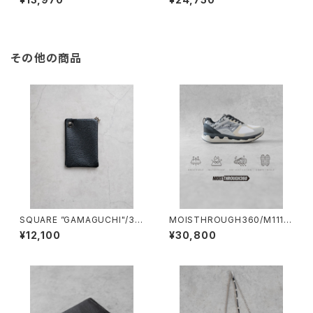
リーナネックレス
その他の商品
SQUARE ”GAMAGUCHI"/30
MOISTHROUGH360/M1113
47#1/スクエアがま口ケース
M#3/特許取得・通気防水シス
¥12,100
¥30,800
テム採用”モイスルー360''全天
候型スニーカー