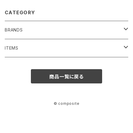
CATEGORY
BRANDS
SENTI FLATTER THE SENSES
ITEMS
BAG/ PURSE
1691
BAG/PURSE
商品一覧に戻る
ACCESSORIES
Iroquois
ACCESSORIES
FASHION GOODS
NECKLACE
MOISTHROUGH360
FASHION GOODS
© composite
OTHERS
BRACELET/BANGLE
OTHER
CLOTHES