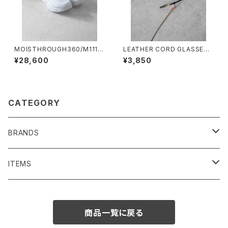
MOISTHROUGH360/M1110
LEATHER CORD GLASSES
W#3/特許取得・通気防水シス
HOLDER/2028#1/レザーコー
¥28,600
¥3,850
テム採用”モイスルー360"全天
ドグラスホルダー
候型スニーカー ウィメンズ
CATEGORY
BRANDS
SENTI FLATTER THE SENSES
ITEMS
BAG/ PURSE
1691
BAG/PURSE
商品一覧に戻る
ACCESSORIES
Iroquois
ACCESSORIES