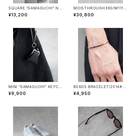
SQUARE ”GAMAGUCHI" NE
MOISTHROUGH360/M1111
CK STRAP/3048#1/スクエア
M#1/特許取得・通気防水システ
¥13,200
¥30,800
がま口 ネックストラップ
ム採用”モイスルー360''全天候
型スニーカー
MINI ”GAMAGUCHI" KEYCH
BEADS BRACELET/2014#2/
AIN/3051#1/ミニがま口キーチ
ビーズブレスレット
¥9,900
¥4,950
ェーン