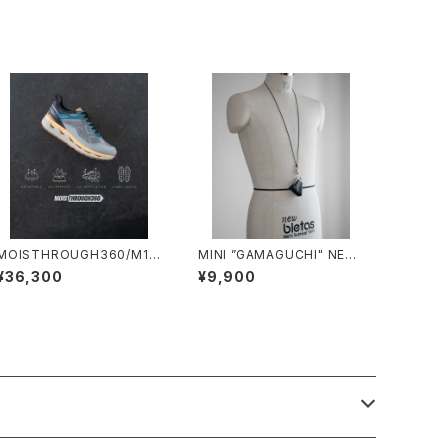
MOISTHROUGH360/M111
MINI ”GAMAGUCHI" NECK
9M#2/特許取得・通気防水シ
STRAP/3046#1/ミニがま口
¥36,300
¥9,900
ステム採用”モイスルー36
ネックストラップ
0''全天候型スニーカー