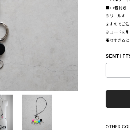
■巾着付き
※リールキ
ますのでご注
※コードを引
張りすぎると
SENTI FT
OTHER CO