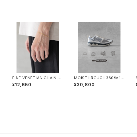
1
FINE VENETIAN CHAIN B
MOISTHROUGH360/M111
シ
RACELET /4092-1/細ヴェ
2M#1/特許取得・通気防水シ
¥12,650
¥30,800
ネチアンチェーンブレスレット
ステム採用”モイスルー36
ゴールド
0''全天候型スニーカー