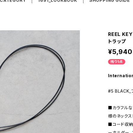
CATEGORY
1691_LOOKBOOK
SHOPPING GUIDE
REEL KE
トラップ
¥5,940
残り1点
Internatio
#5 BLACK
■カラフルな
様のネックス
■コード収納
ーホルダー、