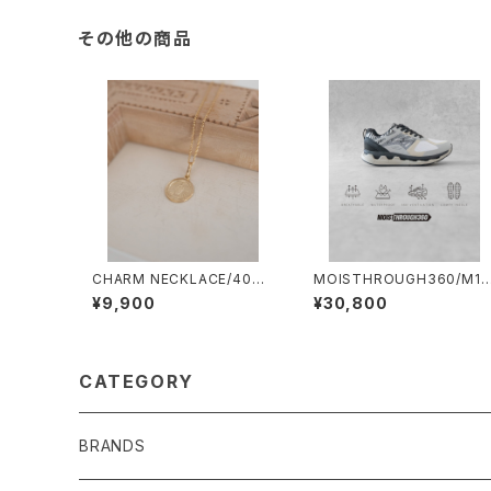
その他の商品
CHARM NECKLACE/4039
MOISTHROUGH360/M11
＃2/ゴールドチャームネックレ
3M#3/特許取得・通気防水
¥9,900
¥30,800
ス マリア
ステム採用”モイスルー36
0''全天候型スニーカー
CATEGORY
BRANDS