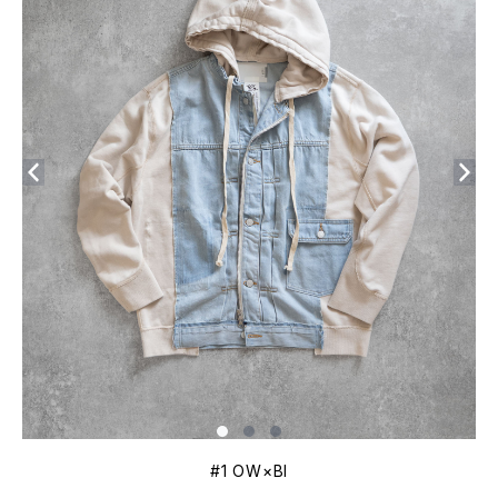
#1 OW×BI