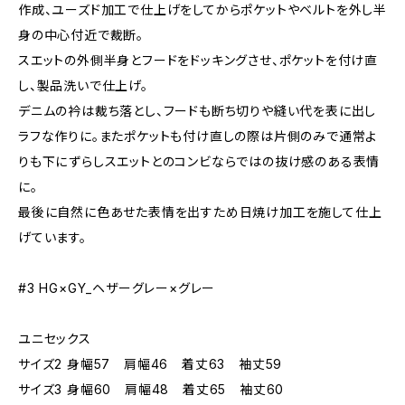
作成、ユーズド加工で仕上げをしてからポケットやベルトを外し半
身の中心付近で裁断。
スエットの外側半身とフードをドッキングさせ、ポケットを付け直
し、製品洗いで仕上げ。
デニムの衿は裁ち落とし、フードも断ち切りや縫い代を表に出し
ラフな作りに。またポケットも付け直しの際は片側のみで通常よ
りも下にずらしスエットとのコンビならではの抜け感のある表情
に。
最後に自然に色あせた表情を出すため日焼け加工を施して仕上
げています。
#3 HG×GY_ヘザーグレー×グレー
ユニセックス
サイズ2 身幅57 肩幅46 着丈63 袖丈59
サイズ3 身幅60 肩幅48 着丈65 袖丈60