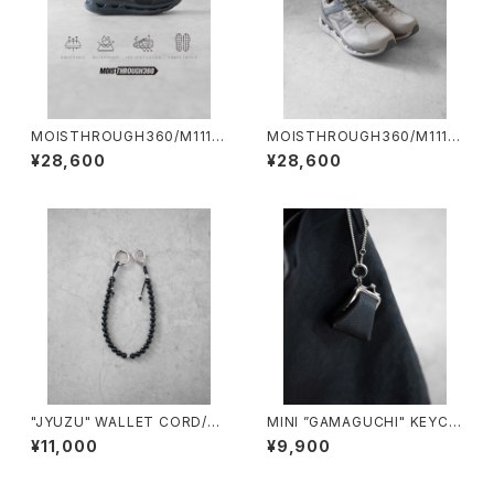
MOISTHROUGH360/M1110
MOISTHROUGH360/M1110
M#1/特許取得・通気防水システ
W#2/特許取得・通気防水シス
¥28,600
¥28,600
ム採用”モイスルー360''全天候
テム採用”モイスルー360"全天
型スニーカー
候型スニーカー ウィメンズ
"JYUZU" WALLET CORD/20
MINI ”GAMAGUCHI" KEYCH
26#2/”数珠”ウォレットコード
AIN/3051#1/ミニがま口キーチ
¥11,000
¥9,900
ェーン