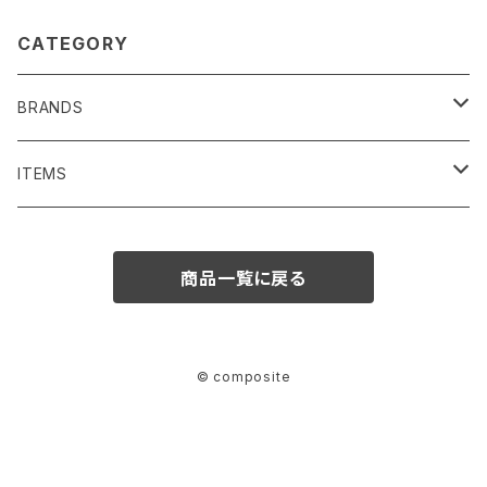
CATEGORY
BRANDS
SENTI FLATTER THE SENSES
ITEMS
BAG/ PURSE
1691
BAG/PURSE
商品一覧に戻る
ACCESSORIES
Iroquois
ACCESSORIES
FASHION GOODS
NECKLACE
MOISTHROUGH360
FASHION GOODS
© composite
OTHERS
BRACELET/BANGLE
OTHER
CLOTHES