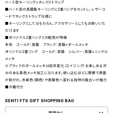
ハート型キーリング×ネックストラップ
■ハート型の真鍮製キーリングに2重リングをセットし、レザーコ
ードでネックストラップ仕様に
■キーリングとしてはもちろん、アクセサリーとしてもお使いいた
だけます
■オリジナル2重リングとの配色が特徴
本体 ゴールド：真鍮 ブラック：真鍮×ダールメッキ
オリジナル2重リング ゴールド：真鍮 シルバー：真鍮×ニッケル
メッキ
※ブラックのダールメッキは経年変化（エイジング）を楽しめる渋
みのある黒色メッキ加工になります。使い込むほどに摩擦で表面
が剥がれ、赤褐色（銅色）や真鍮色へ変わる独特の風合いが魅力
■巾着付き
SENTI FTS GIFT SHOPPING BAG