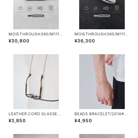
MOISTHROUGH360/M1113
MOISTHROUGH360/M1119
M#1/特許取得・通気防水システ
M#3/特許取得・通気防水シス
¥30,800
¥36,300
ム採用”モイスルー360''全天候
テム採用”モイスルー360''全天
型スニーカー
候型スニーカー
LEATHER CORD GLASSES
BEADS BRACELET/2014#4/
HOLDER/2028#2/レザーコー
ビーズブレスレット
¥3,850
¥4,950
ドグラスホルダー