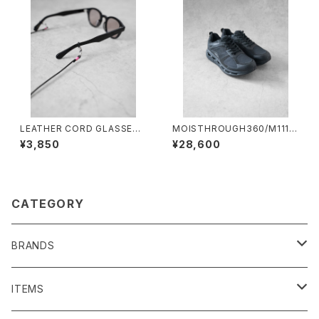
LEATHER CORD GLASSES
MOISTHROUGH360/M1110
HOLDER/2028#3/レザーコー
W#1/特許取得・通気防水システ
¥3,850
¥28,600
ドグラスホルダー
ム採用”モイスルー360"全天候
型スニーカー ウィメンズ
CATEGORY
BRANDS
SENTI FLATTER THE SENSES
ITEMS